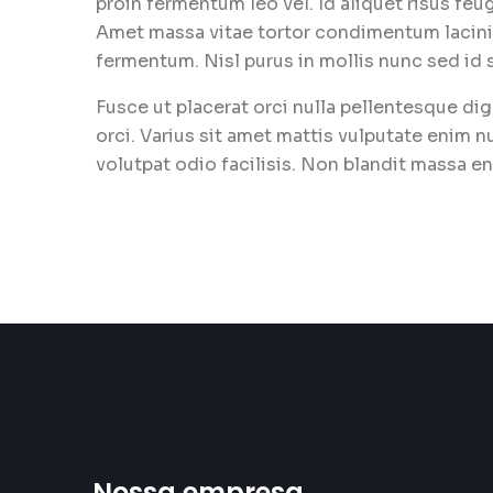
proin fermentum leo vel. Id aliquet risus feug
Amet massa vitae tortor condimentum lacini
fermentum. Nisl purus in mollis nunc sed id s
Fusce ut placerat orci nulla pellentesque dig
orci. Varius sit amet mattis vulputate enim nu
volutpat odio facilisis. Non blandit massa e
Nossa empresa