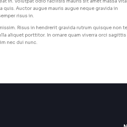
iat in. Volutpat odio facilisis mauris sit amet massa vita
a quis. Auctor augue mauris augue neque gravida in
emper risus in.
nissim. Risus in hendrerit gravida rutrum quisque non te
lla aliquet porttitor. In ornare quam viverra orci sagittis
nim nec dui nunc.
N