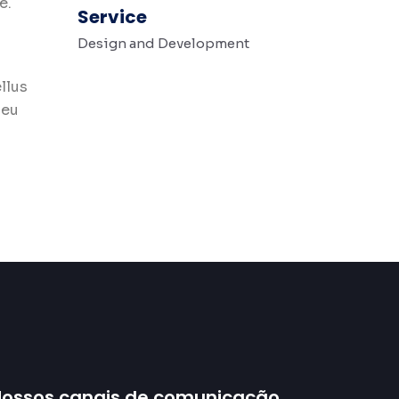
e.
Service
Design and Development
llus
 eu
ossos canais de comunicação